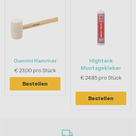
Gummi Hammer
Hightack
Montagekleber
€
23,00
pro Stück
€
24,85
pro Stück
Bestellen
Bestellen
local_shipping