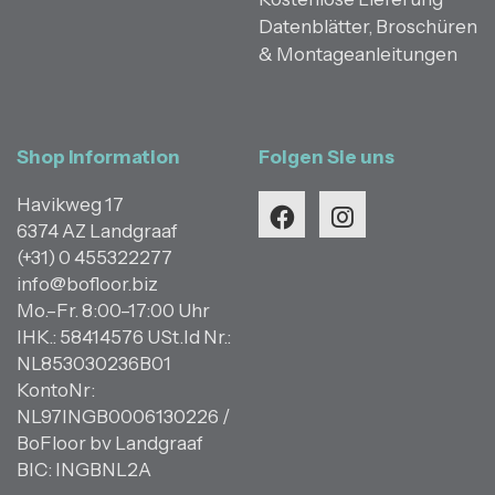
Datenblätter, Broschüren
& Montageanleitungen
Shop Information
Folgen Sie uns
Havikweg 17
6374 AZ Landgraaf
(+31) 0 455322277
info@bofloor.biz
Mo.–Fr. 8:00–17:00 Uhr
IHK.: 58414576 USt.Id Nr.:
NL853030236B01
KontoNr:
NL97INGB0006130226 /
BoFloor bv Landgraaf
BIC: INGBNL2A