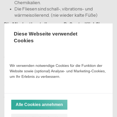
Chemikalien.
Die Fliesen sind schall-, vibrations- und
wärmeisolierend. (nie wieder kalte Füße)
Die Mindestbestellmenge BoSepta-Klickfliesen
beträgt 10 qm (=40 Fliesen).
Diese Webseite verwendet
Bestellen Sie immer genügend Fliesen, bei einer
Cookies
Nachbestellung kann es zu Farbunterschieden
kommen, da eine Nachbestellung nicht immer aus
derselben Charge stammt.
Wir verwenden notwendige Cookies für die Funktion der
Preise
Website sowie (optional) Analyse- und Marketing-Cookies,
um Ihr Erlebnis zu verbessern.
Die genannten Preise gelten pro Fliese.
Alle unsere Preise verstehen sich inklusive
Mehrwertsteuer und werden versandkostenfrei
geliefert, sodass bei der Zahlung keine unerwarteten
Kosten anfallen.
Alle Cookies annehmen
Für Kunden mit einer gültigen Umsatzsteuer-
Identifikationsnummer handelt es sich um steuerfreie