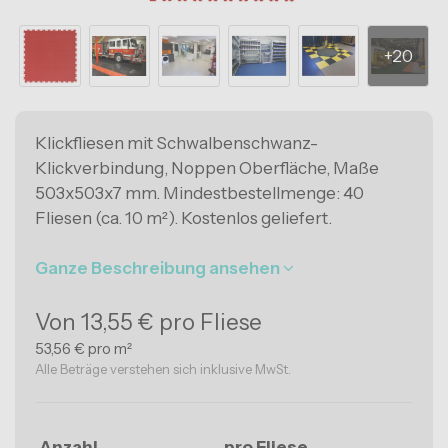
Büroböden
CP Band
Fitnessböden
hichtung Anti-Rutsch
Sportplätze
Anti-Rutsch
Klickfliesen mit Schwalbenschwanz-
Messestandböden
Klickverbindung, Noppen Oberfläche, Maße
Eventböden
503x503x7 mm. Mindestbestellmenge: 40
Fliesen (ca. 10 m²). Kostenlos geliefert.
Stallböden
Ganze Beschreibung ansehen
ESD-Böden
Lebensmittelindustrie
Von 13,55 € pro Fliese
53,56 € pro m²
Bildungseinrichtungen
Alle Beträge verstehen sich inklusive MwSt.
Garagenböden
Anzahl
pro Fliese