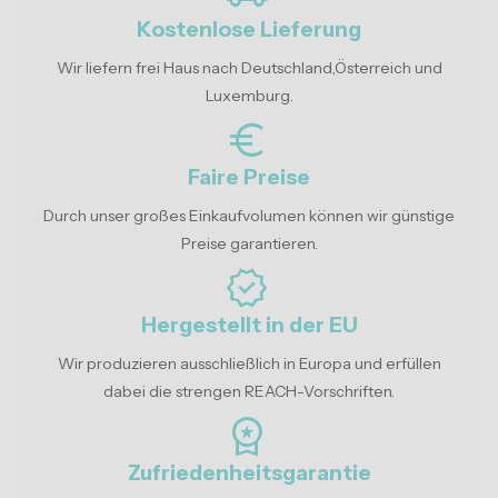
Kostenlose Lieferung
Wir liefern frei Haus nach Deutschland,Österreich und
Luxemburg.
euro_symbol
Faire Preise
Durch unser großes Einkaufvolumen können wir günstige
Preise garantieren.
verified
Hergestellt in der EU
Wir produzieren ausschließlich in Europa und erfüllen
dabei die strengen REACH-Vorschriften.
workspace_premium
Zufriedenheitsgarantie