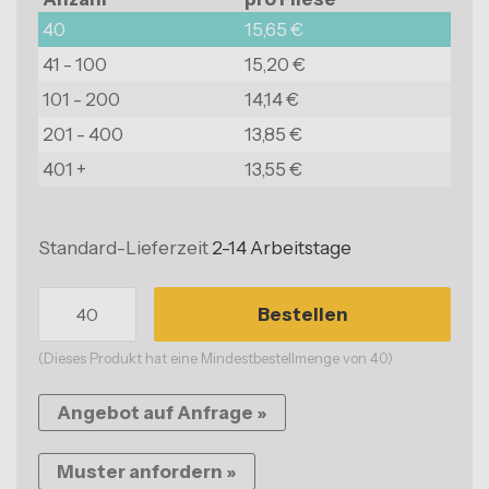
Balkonböden
40
15,65 €
41 - 100
15,20 €
Wohnzimmerböden
101 - 200
14,14 €
Schlafzimmerböden
201 - 400
13,85 €
Küchenböden
401 +
13,55 €
Badezimmerböden
Standard-Lieferzeit
2-14 Arbeitstage
Vorzeltplatten
Nicht sicher welcher Boden?
Bestellen
Unsere Fachspezialisten helfen Ihnen gerne.
(Dieses Produkt hat eine Mindestbestellmenge von 40)
Angebot auf Anfrage »
Muster anfordern »