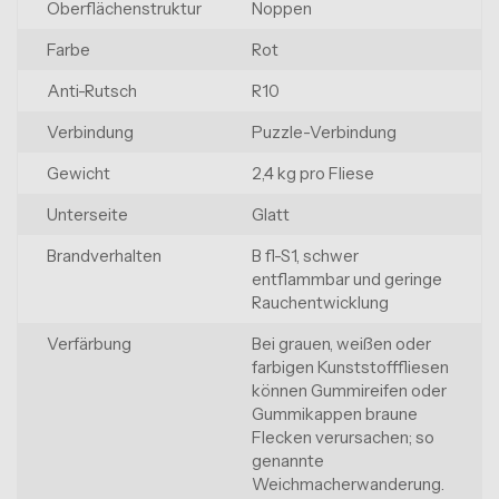
Oberflächenstruktur
Noppen
Farbe
Rot
Anti-Rutsch
R10
Verbindung
Puzzle-Verbindung
Gewicht
2,4 kg pro Fliese
Unterseite
Glatt
Brandverhalten
B fl-S1, schwer
entflammbar und geringe
Rauchentwicklung
Verfärbung
Bei grauen, weißen oder
farbigen Kunststofffliesen
können Gummireifen oder
Gummikappen braune
Flecken verursachen; so
genannte
Weichmacherwanderung.