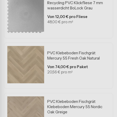
Recycling PVC Klickfliese 7 mm
Balkonböden
wasserdicht BoLock Grau
Wohnzimmerböden
Von 12,00 € pro Fliese
48,00 € pro m²
Schlafzimmerböden
Küchenböden
Badezimmerböden
PVC Klebeboden Fischgrät
Mercury 55 Fresh Oak Natural
Vorzeltplatten
Von 74,00 € pro Paket
20,56 € pro m²
Nicht sicher welcher Boden?
Unsere Fachspezialisten helfen Ihnen gerne.
PVC Klebeboden Fischgrät
Klebeboden Mercury 55 Nordic
Oak Greige