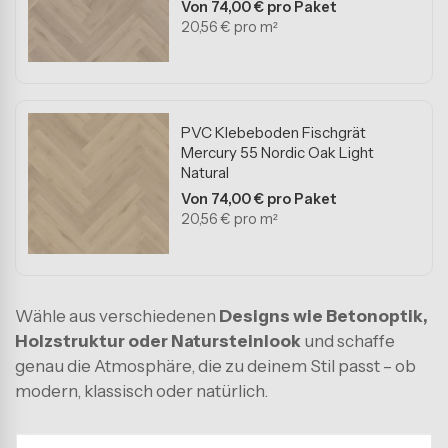
Von 74,00 € pro Paket
20,56 € pro m²
PVC Klebeboden Fischgrät
Mercury 55 Nordic Oak Light
Natural
Von 74,00 € pro Paket
20,56 € pro m²
Wähle aus verschiedenen
Designs wie Betonoptik,
Holzstruktur oder Natursteinlook
und schaffe
genau die Atmosphäre, die zu deinem Stil passt – ob
modern, klassisch oder natürlich.
Unsere
PVC-Klebedielen und Dryback-Böden