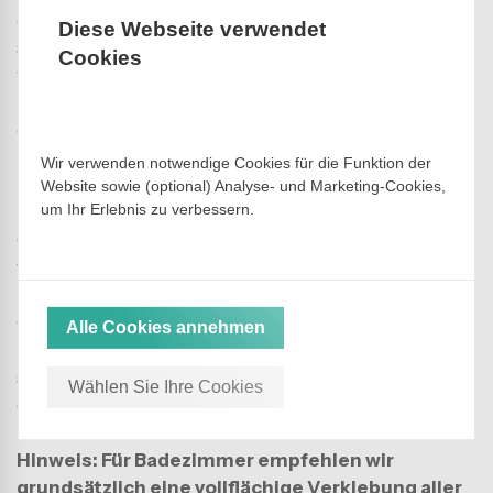
garantieren ein fugenloses, dauerhaftes Ergebnis und
Diese Webseite verwendet
sollten im Badezimmer immer vollflächig verklebt
Cookies
werden. Dies ist entscheidend, um maximale
Wasserbeständigkeit und Langlebigkeit zu
gewährleisten.
Wir verwenden notwendige Cookies für die Funktion der
Auch
Fischgrätmuster aus PVC
eignen sich
Website sowie (optional) Analyse- und Marketing-Cookies,
um Ihr Erlebnis zu verbessern.
hervorragend für elegante Badezimmer mit
Charakter – kombiniert mit der Funktionalität, die du
von einem Bodenbelag im Nassbereich erwartest.
Ob für
dein Zuhause, ein Apartment oder ein
Alle Cookies annehmen
Hotelprojekt
– die Badezimmerböden von BoFloor
sind pflegeleicht, strapazierfähig, wasserfest und für
Wählen Sie Ihre Cookies
den täglichen Gebrauch gemacht.
Hinweis: Für Badezimmer empfehlen wir
grundsätzlich eine vollflächige Verklebung aller