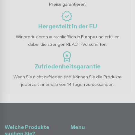
Preise garantieren.
verified
Hergestellt in der EU
Wir produzieren ausschließlich in Europa und erfüllen
dabei die strengen REACH-Vorschriften.
workspace_premium
Zufriedenheitsgarantie
Wenn Sie nicht zufrieden sind, können Sie die Produkte
jederzeit innerhalb von 14 Tagen zurücksenden.
Welche Produkte
Menu
suchen Sie?