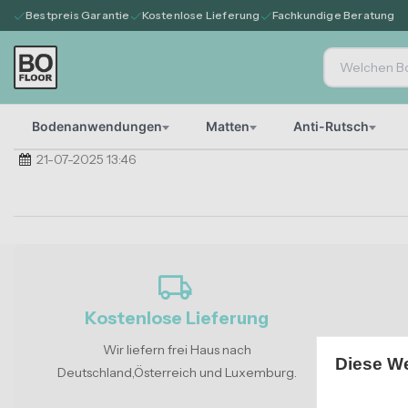
Bestpreis Garantie
Kostenlose Lieferung
Fachkundige Beratung
Bodenanwendungen
Matten
Anti-Rutsch
21-07-2025 13:46
local_shipping
Kostenlose Lieferung
Wir liefern frei Haus nach
Durch unser 
Diese W
Deutschland,Österreich und Luxemburg.
güns