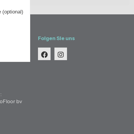
 (optional)
Folgen Sie uns
:
oFloor bv