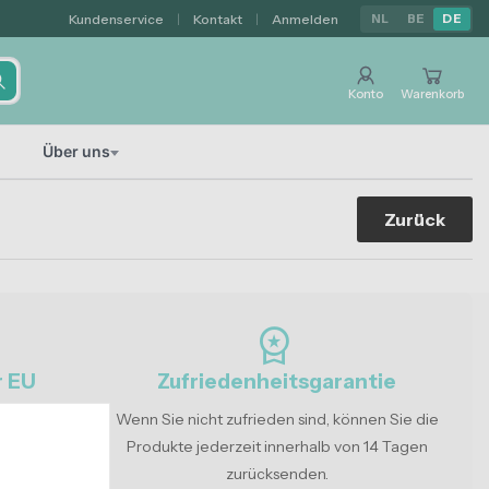
Kundenservice
|
Kontakt
|
Anmelden
NL
BE
DE
Konto
Warenkorb
Über uns
Zurück
workspace_premium
r EU
Zufriedenheitsgarantie
in Europa und
Wenn Sie nicht zufrieden sind, können Sie die
-Vorschriften.
Produkte jederzeit innerhalb von 14 Tagen
zurücksenden.