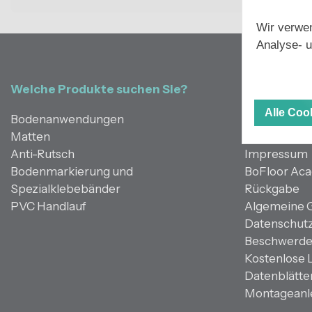
Wir verwen
Analyse- u
Welche Produkte suchen Sie?
Menu
Alle Co
Bodenanwendungen
Über uns
Matten
Kontakt
Anti-Rutsch
Impressum
Bodenmarkierung und
BoFloor Ac
Spezialklebebänder
Rückgabe
PVC Handlauf
Algemeine 
Datenschutz
Beschwerde
Kostenlose 
Datenblätte
Montageanl