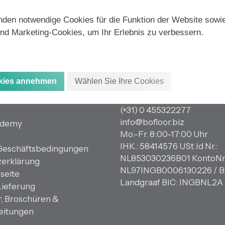
den notwendige Cookies für die Funktion der Website sowie
nd Marketing-Cookies, um Ihr Erlebnis zu verbessern.
Shop Information
okies annehmen
Wählen Sie Ihre Cookies
Havikweg 17
6374 AZ Landgraaf
(+31) 0 455322277
info@bofloor.biz
ademy
Mo.–Fr. 8:00–17:00 Uhr
IHK.: 58414576 USt.Id Nr.:
Geschäftsbedingungen
NL853030236B01 KontoNr
erklärung
NL97INGB0006130226 / B
seite
Landgraaf BIC: INGBNL2A
Lieferung
r, Broschüren &
eitungen