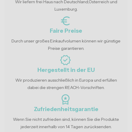
Wir liefern frei Haus nach Deutschland,Österreich und
Luxemburg.
euro_symbol
Faire Preise
Durch unser großes Einkaufvolumen können wir günstige
Preise garantieren.
verified
Hergestellt in der EU
Wir produzieren ausschließlich in Europa und erfüllen
dabei die strengen REACH-Vorschriften.
workspace_premium
Zufriedenheitsgarantie
Wenn Sie nicht zufrieden sind, können Sie die Produkte
jederzeit innerhalb von 14 Tagen zurücksenden.