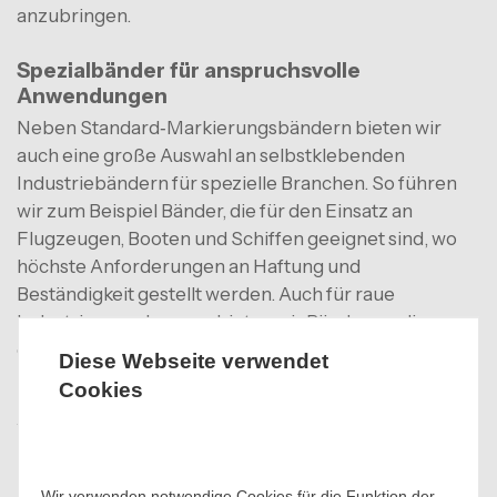
anzubringen.
Spezialbänder für anspruchsvolle
Anwendungen
Neben Standard‑Markierungsbändern bieten wir
auch eine große Auswahl an selbstklebenden
Industriebändern für spezielle Branchen. So führen
wir zum Beispiel Bänder, die für den Einsatz an
Flugzeugen, Booten und Schiffen geeignet sind, wo
höchste Anforderungen an Haftung und
Beständigkeit gestellt werden. Auch für raue
Industrieumgebungen bieten wir Bänder an, die
gegen Chemikalien, Temperaturschwankungen und
Diese Webseite verwendet
intensive Nutzung resistent sind.
Cookies
Warum unsere Bänder wählen?
✔ Großes Sortiment an Bodenmarkierungen,
reflektierenden und Spezialbändern
Wir verwenden notwendige Cookies für die Funktion der