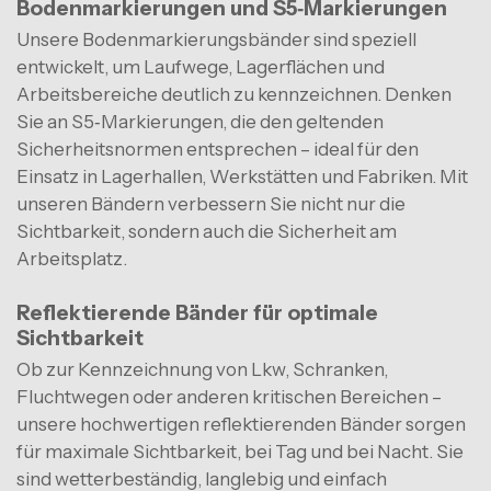
Bodenmarkierungen und S5‑Markierungen
Balkonböden
Unsere Bodenmarkierungsbänder sind speziell
Wohnzimmerböden
entwickelt, um Laufwege, Lagerflächen und
Arbeitsbereiche deutlich zu kennzeichnen. Denken
Schlafzimmerböden
Sie an S5‑Markierungen, die den geltenden
Sicherheitsnormen entsprechen – ideal für den
Küchenböden
Einsatz in Lagerhallen, Werkstätten und Fabriken. Mit
unseren Bändern verbessern Sie nicht nur die
Badezimmerböden
Sichtbarkeit, sondern auch die Sicherheit am
Vorzeltplatten
Arbeitsplatz.
Reflektierende Bänder für optimale
Nicht sicher welcher Boden?
Sichtbarkeit
Unsere Fachspezialisten helfen Ihnen gerne.
Ob zur Kennzeichnung von Lkw, Schranken,
Fluchtwegen oder anderen kritischen Bereichen –
unsere hochwertigen reflektierenden Bänder sorgen
für maximale Sichtbarkeit, bei Tag und bei Nacht. Sie
sind wetterbeständig, langlebig und einfach