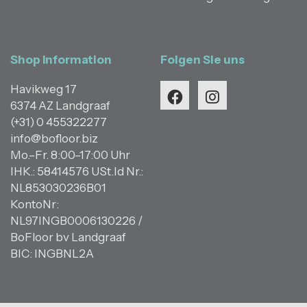
Shop Information
Folgen Sie uns
Havikweg 17
6374 AZ Landgraaf
(+31) 0 455322277
info@bofloor.biz
Mo.–Fr. 8:00–17:00 Uhr
IHK.: 58414576 USt.Id Nr.:
NL853030236B01
KontoNr:
NL97INGB0006130226 /
BoFloor bv Landgraaf
BIC: INGBNL2A